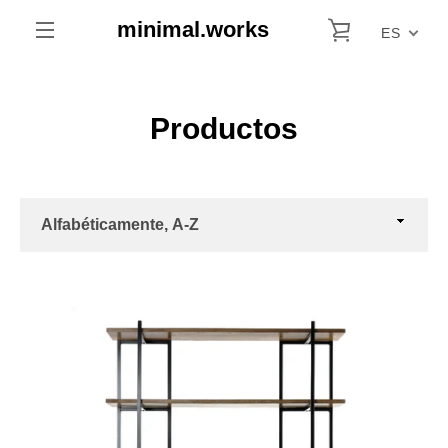
Ir
minimal.works
VER CARRIT
directamente
ES
al
MENÚ
contenido
Productos
Ordenar
por