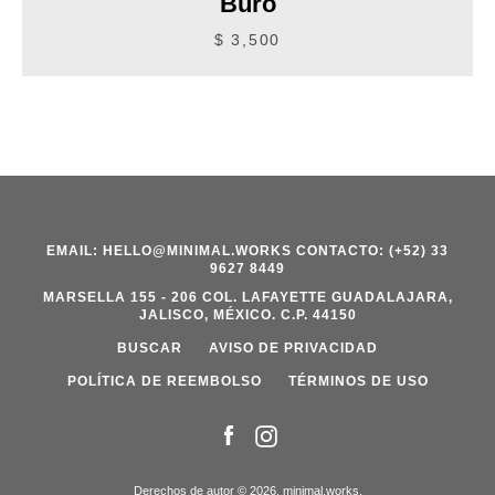
Buró
$ 3,500
EMAIL: HELLO@MINIMAL.WORKS CONTACTO: (+52) 33
9627 8449
MARSELLA 155 - 206 COL. LAFAYETTE GUADALAJARA,
JALISCO, MÉXICO. C.P. 44150
BUSCAR
AVISO DE PRIVACIDAD
POLÍTICA DE REEMBOLSO
TÉRMINOS DE USO
Facebook
Instagram
Derechos de autor © 2026,
minimal.works
.